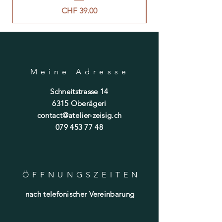
Preis
CHF 39.00
Meine Adresse
Schneitstrasse 14
6315 Oberägeri
contact@atelier-zeisig.ch
079 453 77 48
ÖFFNUNGSZEITE
N
nach telefonischer Vereinbarung