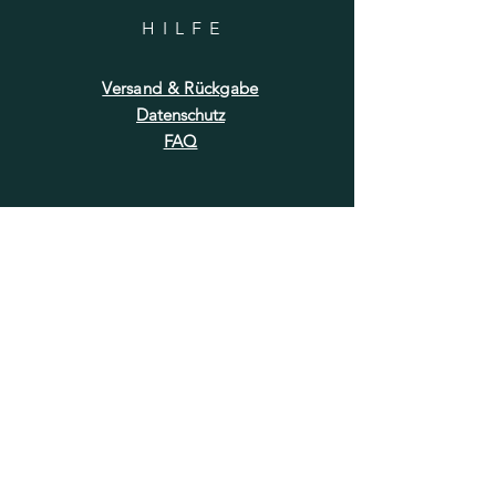
HILF
E
Versand & Rückgabe
Datenschutz
FAQ
NEWSLETTER
E-Mail-Adresse hier eingeben
Jetzt abonnieren