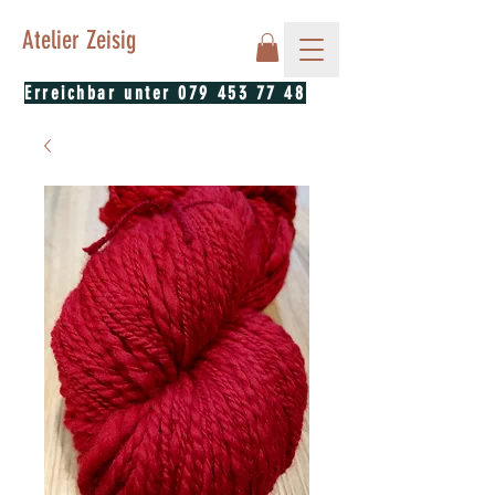
Atelier Zeisig
Erreichbar unter
079 453 77 48