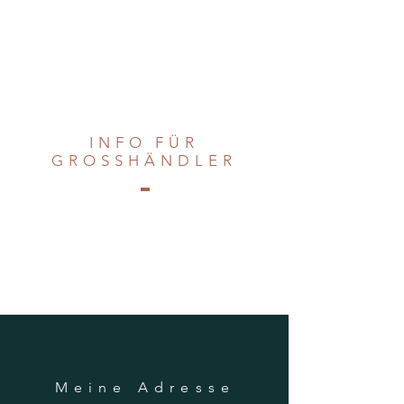
machen einen Abholtermin aus.
Bezahlung bei Abholung in Bar, oder im
Voraus per ebanking oder Twint
079 453 77
48
. Oder Kreditkarte (Master/Visa)
INFO FÜR
GROSSHÄNDLER
Da ich ein Einfraubetrieb bin, kann ich für
Grosshändler kein Angebot aufschalten. Es
sei denn, es handelt sich um firmeninterne
Kurse. Dann können Sie selbstverständlich
mit mir Kontakt aufnehmen.
Meine Adresse