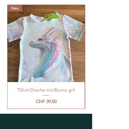
Neu
Neu
TShirt Drache mit Blume gril
Preis
CHF 39.00