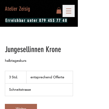
Atelier Zeisig
Erreichbar unter
079 453 77 48
Jungesellinnen Krone
halbtageskurs
entsprechend
Offerte
3 Std.
3
entsprechend Offerte
S
t
Schneitstrasse
d
.
Weiter