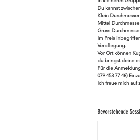
In kleineren Grupp
Du kannst zwischen
Klein Durchmesser c
Mittel Durchmesser
Gross Durchmesser 
Im Preis inbegriff
Verpflegung.
Vor Ort können Kuge
du bringst deine e
Für die Anmeldung 
079 453 77 48) Einz
Bevorstehende Sess