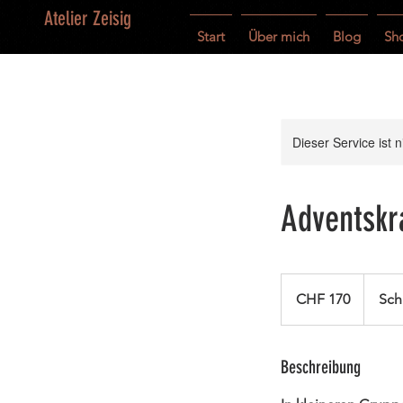
Atelier Zeisig
Start
Über mich
Blog
Sh
Dieser Service ist 
Adventskr
170
Schweizer
CHF 170
Sch
Franken
Beschreibung