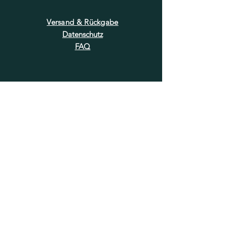
Versand & Rückgabe
Datenschutz
FAQ
NEWSLETTER
E-Mail-Adresse hier eingeben
Jetzt abonnieren