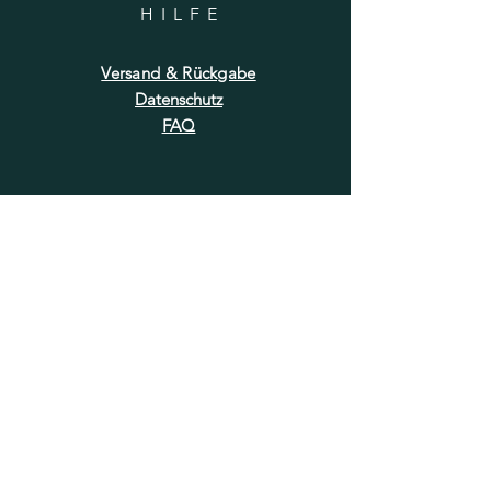
HILF
E
Versand & Rückgabe
Datenschutz
FAQ
NEWSLETTER
E-Mail-Adresse hier eingeben
Jetzt abonnieren