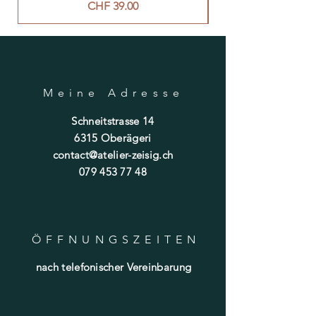
Preis
CHF 39.00
Meine Adresse
Schneitstrasse 14
6315 Oberägeri
contact@atelier-zeisig.ch
079 453 77 48
ÖFFNUNGSZEITE
N
nach telefonischer Vereinbarung