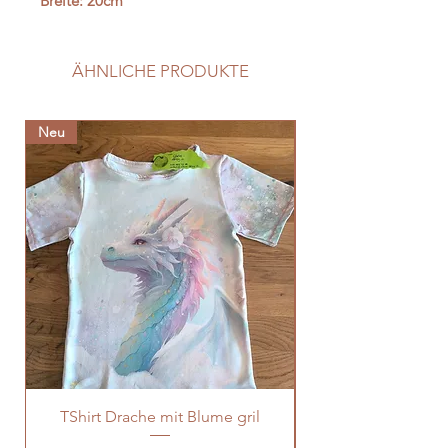
Breite: 20cm
ÄHNLICHE PRODUKTE
Neu
Neu
TShirt Drache mit Blume gril