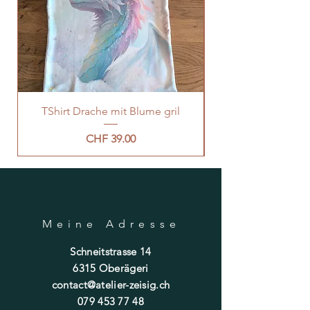
TShirt Drache mit Blume gril
Preis
CHF 39.00
Meine Adresse
Schneitstrasse 14
6315 Oberägeri
contact@atelier-zeisig.ch
079 453 77 48