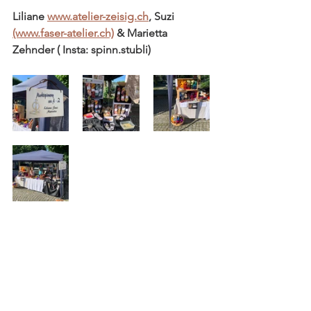
Liliane 
www.atelier-zeisig.ch
, Suzi 
(www.faser-atelier.ch)
 & Marietta 
Zehnder ( Insta: spinn.stubli)