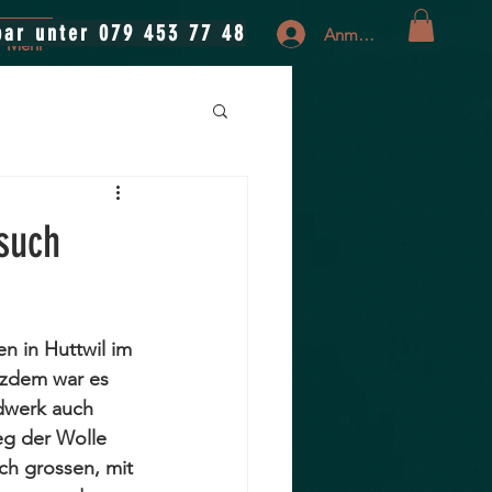
bar unter 079 453 77 48
Anmelden
Mehr
such
n in Huttwil im 
zdem war es 
dwerk auch 
eg der Wolle 
ch grossen, mit 