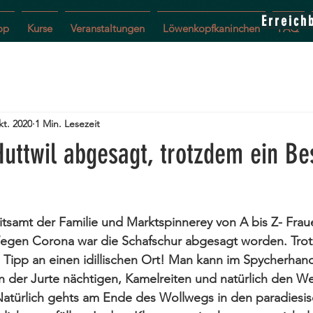
Erreich
op
Kurse
Veranstaltungen
Löwenkopfkaninchen
FAQ
kt. 2020
1 Min. Lesezeit
Huttwil abgesagt, trotzdem ein Be
tsamt der Familie und Marktspinnerey von A bis Z- Fraue
gen Corona war die Schafschur abgesagt worden. Trot
n Tipp an einen idillischen Ort! Man kann im Spycherhan
n der Jurte nächtigen, Kamelreiten und natürlich den W
Natürlich gehts am Ende des Wollwegs in den paradiesis