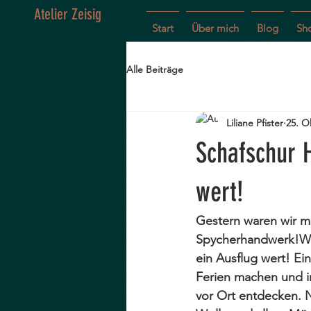
Atelier Zeisig
Start
Über mich
Blog
Sh
Alle Beiträge
Liliane Pfister
25. O
Schafschur 
wert!
Gestern waren wir mi
Spycherhandwerk!We
ein Ausflug wert! Ei
Ferien machen und i
vor Ort entdecken. 