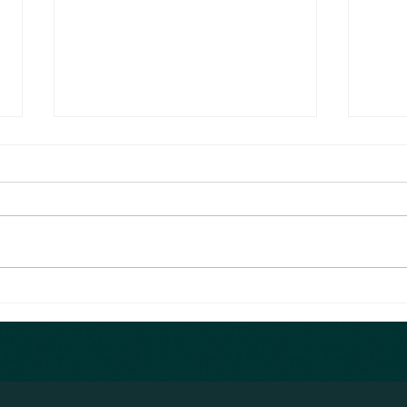
Nähatelier & Trockenblumen
Die er
Das Nähatelier hat fleissig die
Jetzt
Fäden und Stoffe vernäht. Jetzt
verpa
hats wieder viele tolle
Monat
Babykleidung im online shop.
das n
Falls ein Stoff...
den B