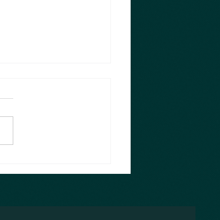
sten 10 Monate 😂
 habe ich es doch glatt
sst und die ersten 10
e im neuen Jahr sind rum,
ächste ist im Anmarsch und
log hab ich...