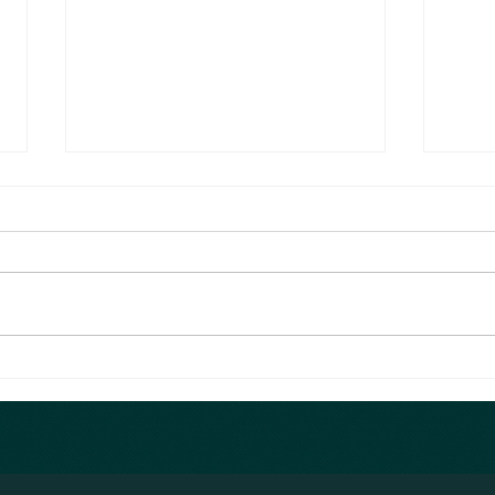
Nähatelier & Trockenblumen
Die er
Das Nähatelier hat fleissig die
Jetzt
Fäden und Stoffe vernäht. Jetzt
verpa
hats wieder viele tolle
Monat
Babykleidung im online shop.
das n
Falls ein Stoff...
den B