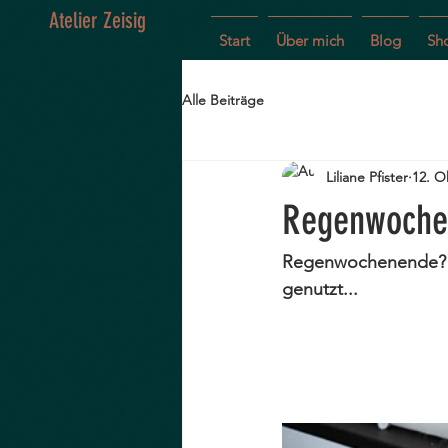
Atelier Zeisig
Start
Über mich
Blog
Sh
Alle Beiträge
Liliane Pfister
12. O
Regenwoche
Regenwochenende? I
genutzt...