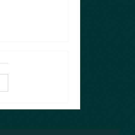
sten 10 Monate 😂
 habe ich es doch glatt
sst und die ersten 10
e im neuen Jahr sind rum,
ächste ist im Anmarsch und
log hab ich...