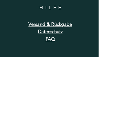
HILF
E
Versand & Rückgabe
Datenschutz
FAQ
NEWSLETTER
E-Mail-Adresse hier eingeben
Jetzt abonnieren