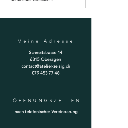
ich...
Meine Adresse
Schneitstrasse 14
6315 Oberägeri
contact@atelier-zeisig.ch
079 453 77 48
ÖFFNUNGSZEITE
N
nach telefonischer Vereinbarung