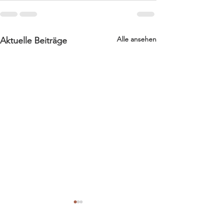
Alle ansehen
Aktuelle Beiträge
Nähatelier & Trockenblumen
Die ersten 10 Monate