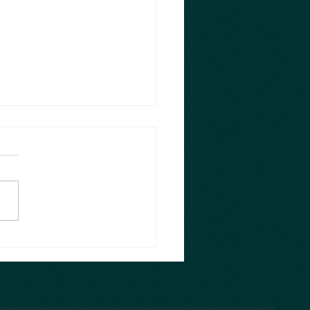
sten 10 Monate 😂
 habe ich es doch glatt
sst und die ersten 10
e im neuen Jahr sind rum,
ächste ist im Anmarsch und
log hab ich...