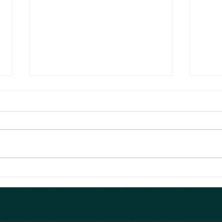
Nähatelier & Trockenblumen
Die er
Das Nähatelier hat fleissig die
Jetzt
Fäden und Stoffe vernäht. Jetzt
verpa
hats wieder viele tolle
Monat
Babykleidung im online shop.
das n
Falls ein Stoff...
den B