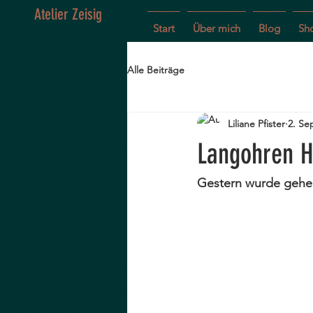
Atelier Zeisig
Start
Über mich
Blog
Sh
Alle Beiträge
Liliane Pfister
2. Se
Langohren H
Gestern wurde geheir