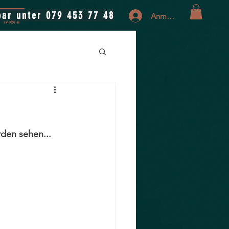
bar unter 079 453 77 48
Anmelden
Mehr
rden sehen...