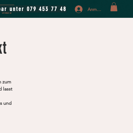
bar unter 079 453 77 48
Anmelden
Mehr
t
en zum
 lasst
es und