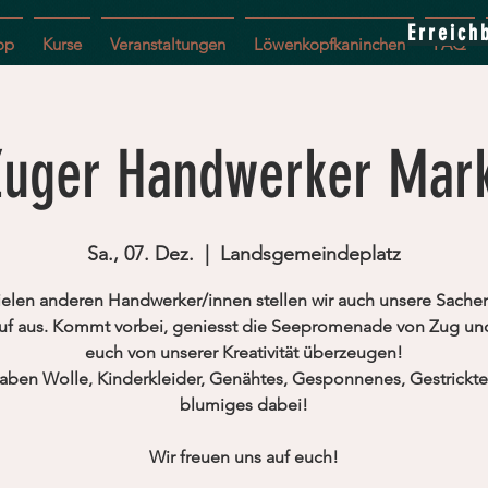
Erreich
op
Kurse
Veranstaltungen
Löwenkopfkaninchen
FAQ
Zuger Handwerker Mark
Sa., 07. Dez.
  |  
Landsgemeindeplatz
ielen anderen Handwerker/innen stellen wir auch unsere Sach
uf aus. Kommt vorbei, geniesst die Seepromenade von Zug und
euch von unserer Kreativität überzeugen!
aben Wolle, Kinderkleider, Genähtes, Gesponnenes, Gestrickt
blumiges dabei!