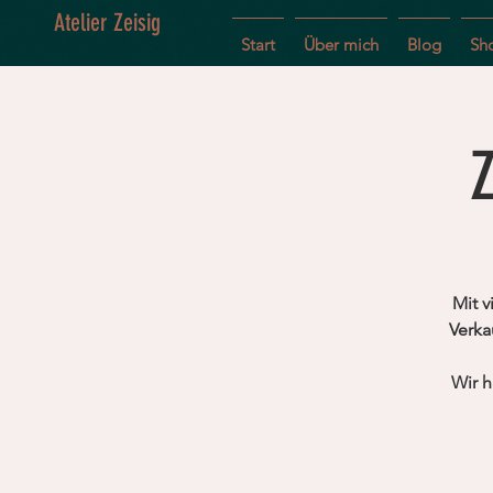
Atelier Zeisig
Start
Über mich
Blog
Sh
Mit v
Verka
Wir h