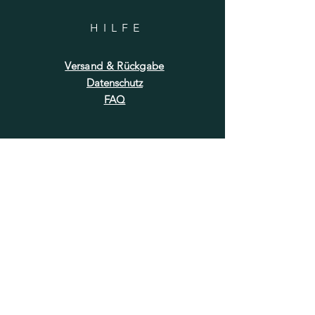
HILF
E
Versand & Rückgabe
Datenschutz
FAQ
NEWSLETTER
E-Mail-Adresse hier eingeben
Jetzt abonnieren