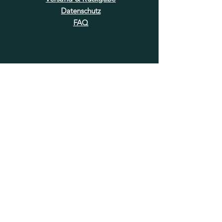
Datenschutz
FAQ
NEWSLETTER
E-Mail-Adresse hier eingeben
Jetzt abonnieren