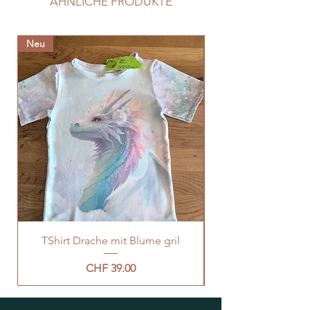
ÄHNLICHE PRODUKTE
Neu
Neu
TShirt Drache mit Blume gril
Preis
CHF 39.00