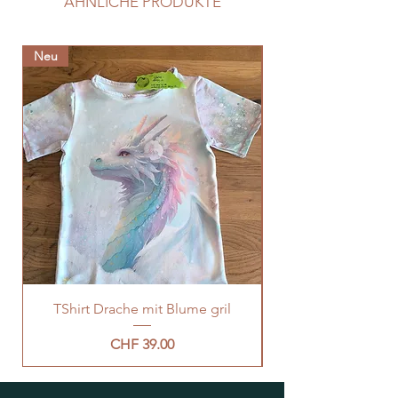
ÄHNLICHE PRODUKTE
Neu
Neu
TShirt Drache mit Blume gril
Preis
CHF 39.00