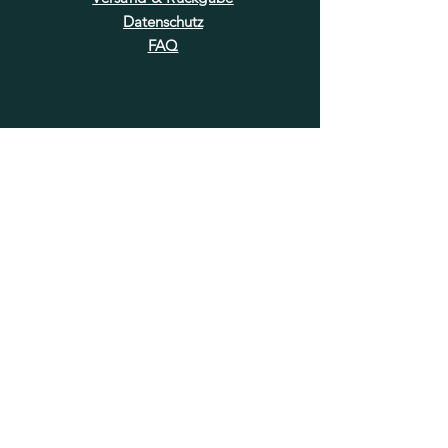
Datenschutz
FAQ
NEWSLETTER
E-Mail-Adresse hier eingeben
Jetzt abonnieren