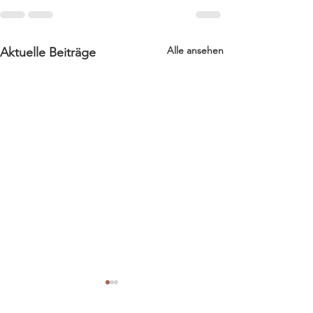
Alle ansehen
Aktuelle Beiträge
Nähatelier & Trockenblumen
Die ersten 10 Monate