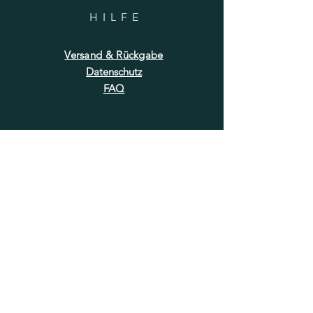
HILF
E
Versand & Rückgabe
Datenschutz
FAQ
NEWSLETTER
E-Mail-Adresse hier eingeben
Jetzt abonnieren