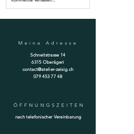
ich...
Meine Adresse
Schneitstrasse 14
6315 Oberägeri
contact@atelier-zeisig.ch
079 453 77 48
ÖFFNUNGSZEITE
N
nach telefonischer Vereinbarung