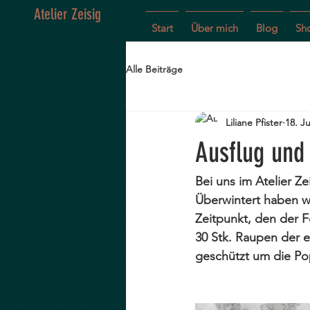
Atelier Zeisig
Start
Über mich
Blog
Sh
Alle Beiträge
Liliane Pfister
18. J
Ausflug und
Bei uns im Atelier Z
Überwintert haben wi
Zeitpunkt, den der Fe
30 Stk. Raupen der e
geschützt um die Pop