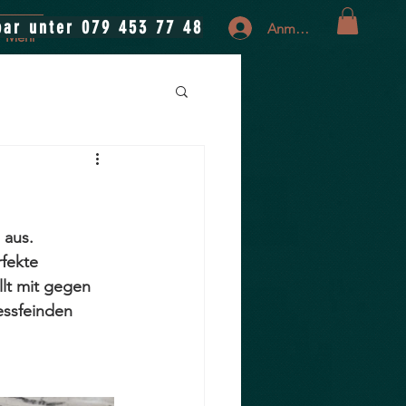
bar unter 079 453 77 48
Anmelden
Mehr
 aus. 
fekte 
llt mit gegen 
essfeinden 