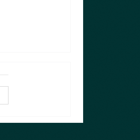
sten 10 Monate 😂
 habe ich es doch glatt
sst und die ersten 10
e im neuen Jahr sind rum,
ächste ist im Anmarsch und
log hab ich...