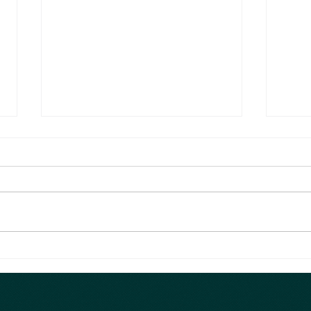
Nähatelier & Trockenblumen
Die er
Das Nähatelier hat fleissig die
Jetzt
Fäden und Stoffe vernäht. Jetzt
verpa
hats wieder viele tolle
Monat
Babykleidung im online shop.
das n
Falls ein Stoff...
den B