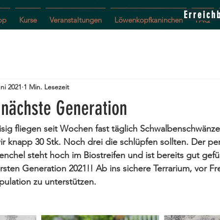
Erreich
op
Kurse
Veranstaltungen
Löwenkopfkaninchen
FAQ
uni 2021
1 Min. Lesezeit
 nächste Generation
eisig fliegen seit Wochen fast täglich Schwalbenschwänze
r knapp 30 Stk. Noch drei die schlüpfen sollten. Der per
nchel steht hoch im Biostreifen und ist bereits gut gefü
rsten Generation 2021!! Ab ins sichere Terrarium, vor Fr
ulation zu unterstützen. 